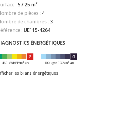
urface :
57.25 m²
ombre de pièces :
4
ombre de chambres :
3
éférence :
UE115-4264
DIAGNOSTICS ÉNERGÉTIQUES
G
G
460 kWhEP/m².an
100 kgeqCO2/m².an
fficher les bilans énergétiques