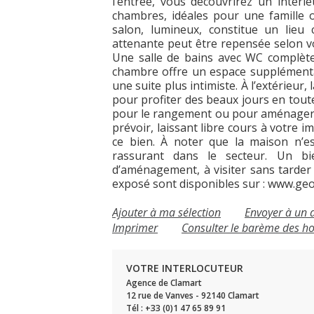
l’entrée, vous découvrirez un intér
chambres, idéales pour une famille 
salon, lumineux, constitue un lieu 
attenante peut être repensée selon v
Une salle de bains avec WC complète 
chambre offre un espace supplémenta
une suite plus intimiste. À l’extérieur
pour profiter des beaux jours en tout
pour le rangement ou pour aménager un
prévoir, laissant libre cours à votre i
ce bien. À noter que la maison n’e
rassurant dans le secteur. Un bi
d’aménagement, à visiter sans tarder 
exposé sont disponibles sur :
www.geor
Ajouter à ma sélection
Envoyer à un 
Imprimer
Consulter le barème des h
VOTRE INTERLOCUTEUR
Agence de Clamart
12 rue de Vanves - 92140 Clamart
Tél : +33 (0)1 47 65 89 91