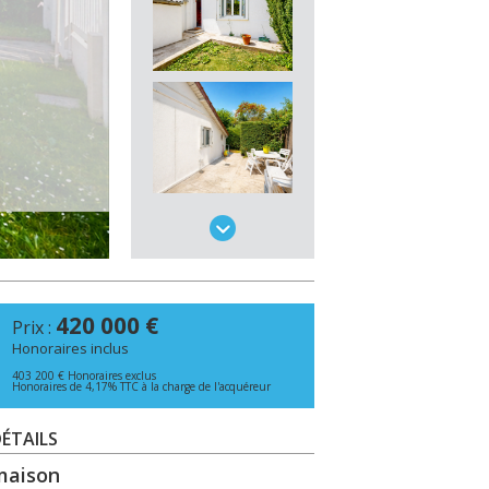
420 000 €
Prix :
Honoraires inclus
403 200 € Honoraires exclus
Honoraires de 4,17% TTC à la charge de l'acquéreur
ÉTAILS
maison