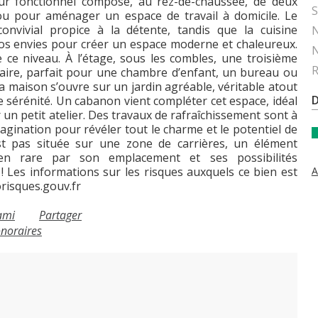
ieur fonctionnel composé, au rez-de-chaussée, de deux
S
ou pour aménager un espace de travail à domicile. Le
convivial propice à la détente, tandis que la cuisine
N
os envies pour créer un espace moderne et chaleureux.
N
ce niveau. À l’étage, sous les combles, une troisième
R
ire, parfait pour une chambre d’enfant, un bureau ou
, la maison s’ouvre sur un jardin agréable, véritable atout
e sérénité. Un cabanon vient compléter cet espace, idéal
 petit atelier. Des travaux de rafraîchissement sont à
magination pour révéler tout le charme et le potentiel de
st pas située sur une zone de carrières, un élément
en rare par son emplacement et ses possibilités
! Les informations sur les risques auxquels ce bien est
A
isques.gouv.fr
ami
Partager
onoraires