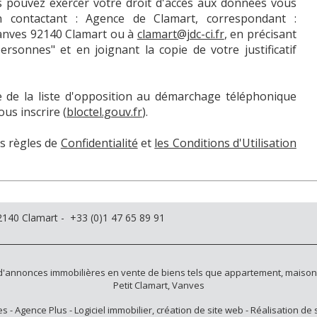
ous pouvez exercer votre droit d'accès aux données vous
en contactant : Agence de Clamart, correspondant :
Vanves 92140 Clamart ou à
clamart@jdc-ci.fr
, en précisant
ersonnes" et en joignant la copie de votre justificatif
e de la liste d'opposition au démarchage téléphonique
us inscrire (
bloctel.gouv.fr
).
es règles de
Confidentialité
et
les Conditions d'Utilisation
140 Clamart - +33 (0)1 47 65 89 91
 d'annonces immobilières
en vente
de biens tels que
appartement
,
maison
Petit Clamart
,
Vanves
es
- Agence Plus -
Logiciel immobilier, création de site web
-
Réalisation de s