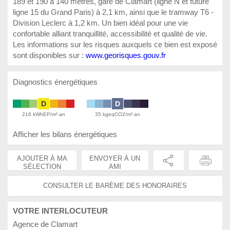
189 et 190 à 140 mètres, gare de Clamart (ligne N et future
ligne 15 du Grand Paris) à 2,1 km, ainsi que le tramway T6 -
Division Leclerc à 1,2 km. Un bien idéal pour une vie
confortable alliant tranquillité, accessibilité et qualité de vie.
Les informations sur les risques auxquels ce bien est exposé
sont disponibles sur :
www.georisques.gouv.fr
Diagnostics énergétiques
D
D
216 kWhEP/m².an
35 kgeqCO2/m².an
Afficher les bilans énergétiques
AJOUTER À MA
ENVOYER À UN
SÉLECTION
AMI
CONSULTER LE BARÈME DES HONORAIRES
VOTRE INTERLOCUTEUR
Agence de Clamart