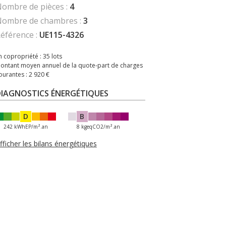
ombre de pièces :
4
ombre de chambres :
3
éférence :
UE115-4326
n copropriété :
35 lots
ontant moyen annuel de la quote-part de charges
ourantes :
2 920 €
DIAGNOSTICS ÉNERGÉTIQUES
D
B
242 kWhEP/m².an
8 kgeqCO2/m².an
fficher les bilans énergétiques