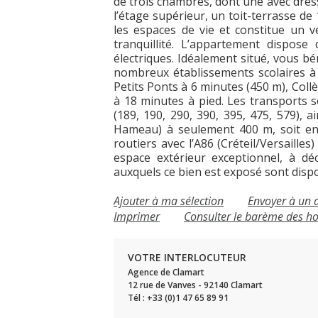
de trois chambres, dont une avec dres
l’étage supérieur, un toit-terrasse de
les espaces de vie et constitue un v
tranquillité. L’appartement dispose
électriques. Idéalement situé, vous bé
nombreux établissements scolaires à 
Petits Ponts à 6 minutes (450 m), Col
à 18 minutes à pied. Les transports s
(189, 190, 290, 390, 395, 475, 579), 
Hameau) à seulement 400 m, soit env
routiers avec l’A86 (Créteil/Versailles
espace extérieur exceptionnel, à dé
auxquels ce bien est exposé sont dispo
Ajouter à ma sélection
Envoyer à un 
Imprimer
Consulter le barème des h
VOTRE INTERLOCUTEUR
Agence de Clamart
12 rue de Vanves - 92140 Clamart
Tél : +33 (0)1 47 65 89 91