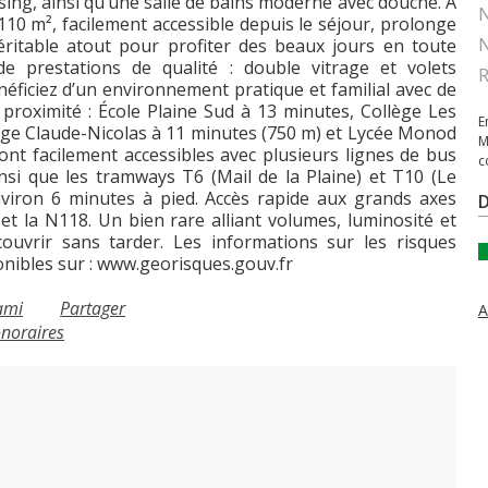
sing, ainsi qu’une salle de bains moderne avec douche. À
N
 110 m², facilement accessible depuis le séjour, prolonge
N
éritable atout pour profiter des beaux jours en toute
 de prestations de qualité : double vitrage et volets
R
néficiez d’un environnement pratique et familial avec de
proximité : École Plaine Sud à 13 minutes, Collège Les
E
lège Claude-Nicolas à 11 minutes (750 m) et Lycée Monod
M
ont facilement accessibles avec plusieurs lignes de bus
c
ainsi que les tramways T6 (Mail de la Plaine) et T10 (Le
iron 6 minutes à pied. Accès rapide aux grands axes
) et la N118. Un bien rare alliant volumes, luminosité et
couvrir sans tarder. Les informations sur les risques
nibles sur :
www.georisques.gouv.fr
ami
Partager
A
onoraires